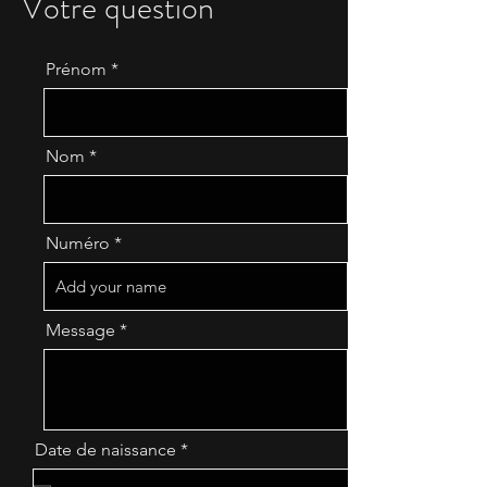
Votre question
Prénom
Nom
Numéro
Message
r
Date de naissance
*
e
q